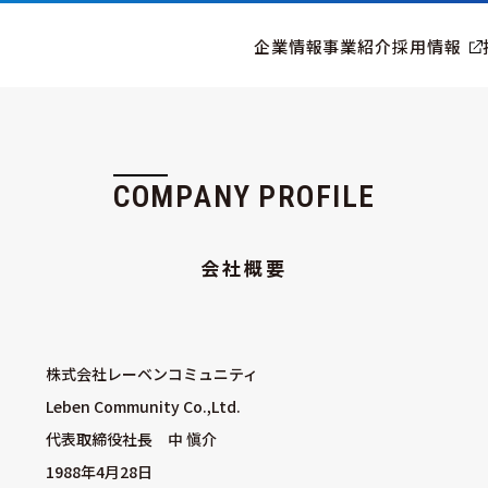
企業情報
事業紹介
採用情報
ップメッセージ
建物（BM）管理サービス
会社概要
太陽光発電所の
沿革
施設管理
リニュ
ロモーション
キャラクター
C
O
M
P
A
N
Y
P
R
O
F
I
L
E
会
社
概
要
株式会社レーベンコミュニティ
Leben Community Co.,Ltd.
代表取締役社長 中 愼介
1988年4月28日