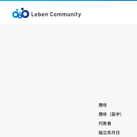
企業理念
分譲マンションの
管理業務
ト
実績
保険代理業
海外事業
プ
商号
商号（英字）
代表者
設立年月日